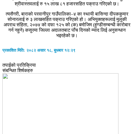
श्रीवास्तवलाई रु १५ लाख ८१ हजारसहित पक्राउ गरिएको छ।
त्यसैगरी, बाराको परवानीपुर गाउँपालिका–४ का स्थायी बासिन्दा दीपककुमार
सोनारलाई रु ३ लाखसहित पक्राउ गरिएको हो। अभियुक्तहरूलाई मुलुकी
अपराध संहिता, २०७४ को दफा १२५ को (क) बमोजिम (हुण्डीसम्बन्धी कारोबार
गर्न नहुने) कसुरमा जिल्ला अदालतबाट पाँच दिनको म्याद लिई अनुसन्धान
भइरहेको छ।
प्रकाशित मिति: २०८२ असार १८, बुधबार १२:२९
तपाईको प्रतिक्रिया
संबन्धित शिर्षकहरु