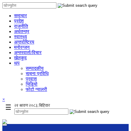
समाचार
प्रदेश
राजनीति
अर्थतन्त्र
स्वास्थ्य
अन्तर्राष्ट्रिय
मनोरन्जन
अन्तरवार्ता/विचार
खेलकुद
थप
सम्पादकीय
सूचना प्रविधि
प्रवास
भिडियो
फोटो ग्यालरी
×
☰