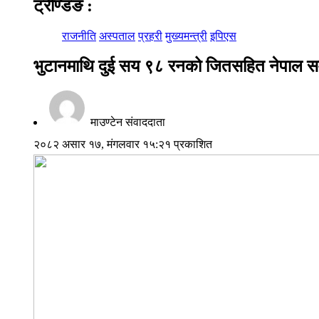
ट्रेण्डिङ
:
राजनीति
अस्पताल
प्रहरी
मुख्यमन्त्री
इपिएस
भुटानमाथि दुई सय ९८ रनको जितसहित नेपाल समू
माउण्टेन संवाददाता
२०८२ असार १७, मंगलवार १५:२१ प्रकाशित