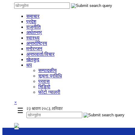
समाचार
प्रदेश
राजनीति
अर्थतन्त्र
स्वास्थ्य
अन्तर्राष्ट्रिय
मनोरन्जन
अन्तरवार्ता/विचार
खेलकुद
थप
सम्पादकीय
सूचना प्रविधि
प्रवास
भिडियो
फोटो ग्यालरी
×
☰