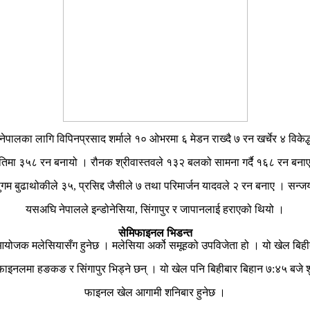
का लागि विपिनप्रसाद शर्माले १० ओभरमा ६ मेडन राख्दै ७ रन खर्चेर ४ विकेद्ध
्षतिमा ३५८ रन बनायो । रौनक श्रीवास्तवले १३२ बलको सामना गर्दै १६८ रन बनाए
सुगम बुढाथोकीले ३५, प्रसिद्द जैसीले ७ तथा परिमार्जन यादवले २ रन बनाए । सन्जय
यसअघि नेपालले इन्डोनेसिया, सिंगापुर र जापानलाई हराएको थियो ।
सेमिफाइनल भिडन्त
ोजक मलेसियासँग हुनेछ । मलेसिया अर्को समूहको उपविजेता हो । यो खेल बिहीब
िफाइनलमा हङकङ र सिंगापुर भिड्ने छन् । यो खेल पनि बिहीबार बिहान ७:४५ बजे शु
फाइनल खेल आगामी शनिबार हुनेछ ।