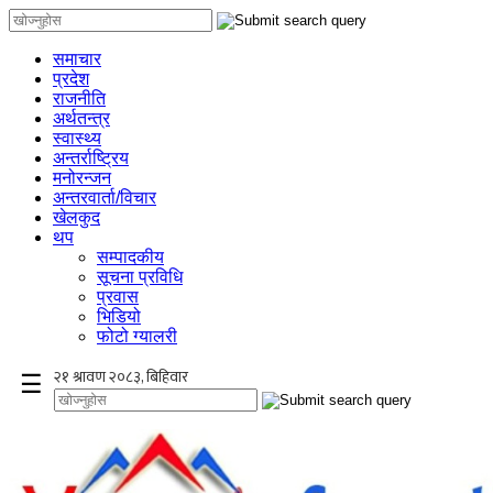
समाचार
प्रदेश
राजनीति
अर्थतन्त्र
स्वास्थ्य
अन्तर्राष्ट्रिय
मनोरन्जन
अन्तरवार्ता/विचार
खेलकुद
थप
सम्पादकीय
सूचना प्रविधि
प्रवास
भिडियो
फोटो ग्यालरी
×
☰