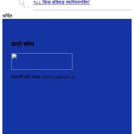
५.
१८८ किक बक्सिङ च्याम्यियनशिप’
चर्चित
हाम्रो बारेमा
कम्पनी दर्ता नम्बर: ३११२८७/७९/०८०