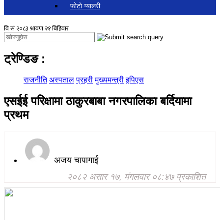
फोटो ग्यालरी
ट्रेण्डिङ
:
राजनीति
अस्पताल
प्रहरी
मुख्यमन्त्री
इपिएस
एसईई परिक्षामा ठाकुरबाबा नगरपालिका बर्दियामा
प्रथम
अजय चापागाई
२०८२ असार १७, मंगलवार ०८:४७ प्रकाशित