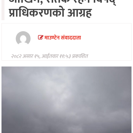
मनोरन्जन
प्राधिकरणको आग्रह
अन्तरवार्ता/
विचार
खेलकुद
माउण्टेन संवाददाता
थप
२०८२ असार १५, आईतवार ११:५३ प्रकाशित