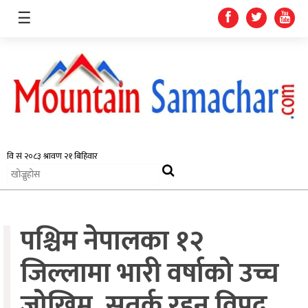
☰
समाचार
प्रदेश
राजनीति
पश्चिम नेपालका १२
अर्थतन्त्र
स्वास्थ्य
जिल्लामा भारी वर्षाको उच्च
अन्तर्राष्ट्रिय
जोखिम, सतर्क रहन विपद्