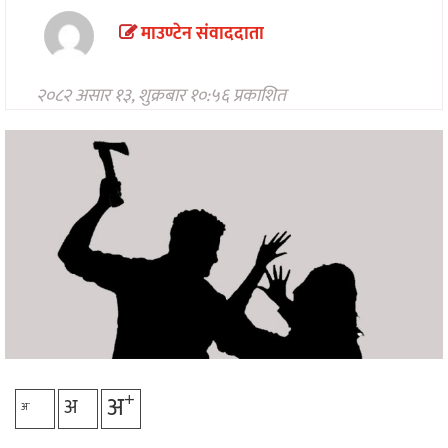
मनोरन्जन
माउण्टेन संवाददाता
अन्तरवार्ता/
विचार
२०८२ असार १३, शुक्रबार १०:५६ प्रकाशित
खेलकुद
थप
+
अ
अ
-
अ