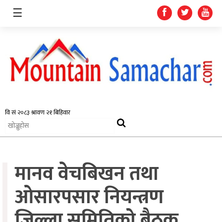
☰
समाचार
प्रदेश
राजनीति
मानव वेचबिखन तथा
अर्थतन्त्र
स्वास्थ्य
ओसारपसार नियन्त्रण
अन्तर्राष्ट्रिय
जिल्ला समितिको बैठक