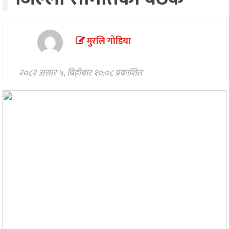
मनोरन्जन
अन्तरवार्ता/
विचार
मुरलि गोडिया
खेलकुद
२०८२ असार ५, बिहीबार १०:०८ प्रकाशित
थप