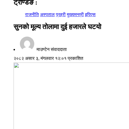
ट्रेण्डिङ
:
राजनीति
अस्पताल
प्रहरी
मुख्यमन्त्री
इपिएस
सुनको मूल्य तोलामा दुई हजारले घटयो
माउण्टेन संवाददाता
२०८२ असार ३, मंगलवार १२:०१ प्रकाशित