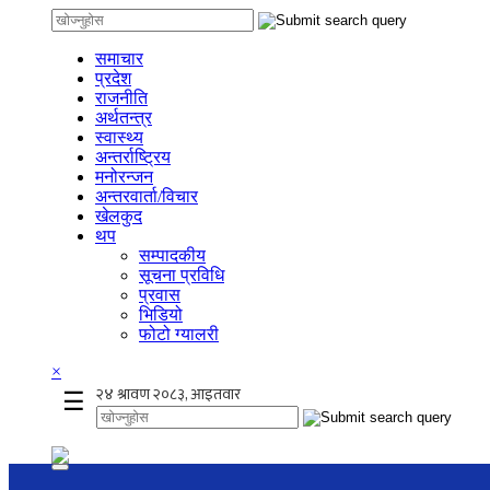
समाचार
प्रदेश
राजनीति
अर्थतन्त्र
स्वास्थ्य
अन्तर्राष्ट्रिय
मनोरन्जन
अन्तरवार्ता/विचार
खेलकुद
थप
सम्पादकीय
सूचना प्रविधि
प्रवास
भिडियो
फोटो ग्यालरी
×
☰