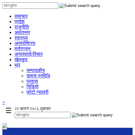
समाचार
प्रदेश
राजनीति
अर्थतन्त्र
स्वास्थ्य
अन्तर्राष्ट्रिय
मनोरन्जन
अन्तरवार्ता/विचार
खेलकुद
थप
सम्पादकीय
सूचना प्रविधि
प्रवास
भिडियो
फोटो ग्यालरी
×
☰