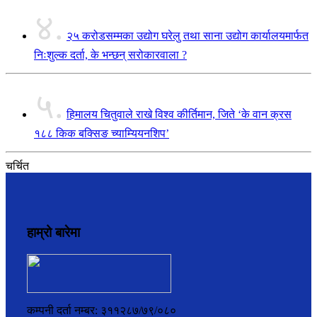
४.
२५ करोडसम्मका उद्योग घरेलु तथा साना उद्योग कार्यालयमार्फत
निःशुल्क दर्ता, के भन्छन् सरोकारवाला ?
५.
हिमालय चितुवाले राखे विश्व कीर्तिमान, जिते ‘के वान क्रस
१८८ किक बक्सिङ च्याम्यियनशिप’
चर्चित
हाम्रो बारेमा
कम्पनी दर्ता नम्बर: ३११२८७/७९/०८०