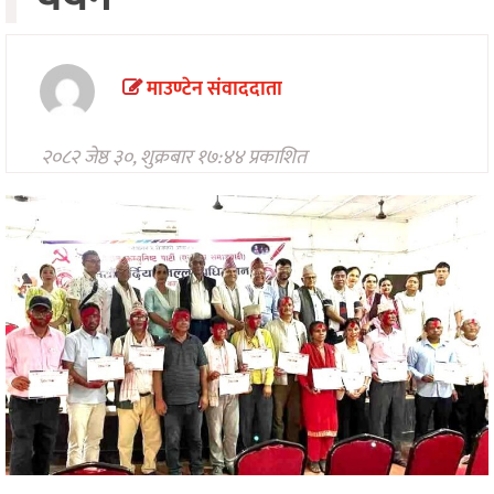
मनोरन्जन
अन्तरवार्ता/
विचार
माउण्टेन संवाददाता
खेलकुद
२०८२ जेष्ठ ३०, शुक्रबार १७:४४ प्रकाशित
थप