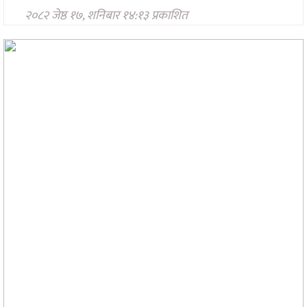
मनोरन्जन
२०८२ जेष्ठ १७, शनिबार १४:१३ प्रकाशित
अन्तरवार्ता/
विचार
खेलकुद
थप