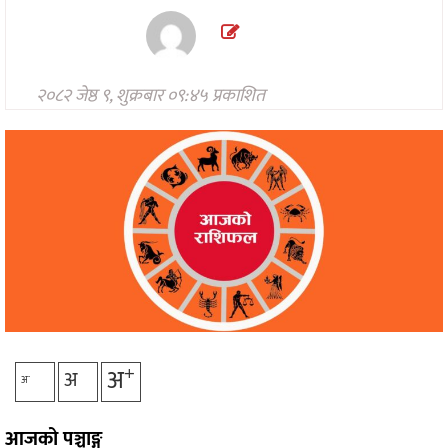
मनोरन्जन
अन्तरवार्ता/
विचार
२०८२ जेष्ठ ९, शुक्रबार ०९:४५ प्रकाशित
खेलकुद
थप
+
अ
अ
-
अ
आजको पञ्चाङ्ग