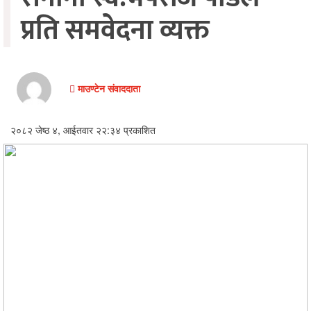
प्रति समवेदना व्यक्त
अन्तरवार्ता/
विचार
खेलकुद
माउण्टेन संवाददाता
थप
२०८२ जेष्ठ ४, आईतवार २२:३४ प्रकाशित