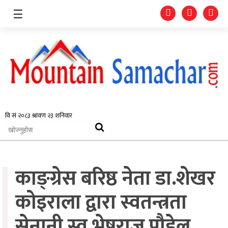
☰
समाचार
प्रदेश
राजनीति
अर्थतन्त्र
काङ्ग्रेस बरिष्ठ नेता डा.शेखर
स्वास्थ्य
कोइराला द्वारा स्वतन्त्रता
अन्तर्राष्ट्रिय
सेनानी स्व.भेषराज पौडेल
मनोरन्जन