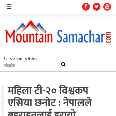
☰
समाचार
प्रदेश
राजनीति
महिला टी-२० विश्वकप
अर्थतन्त्र
स्वास्थ्य
एसिया छनोट : नेपालले
अन्तर्राष्ट्रिय
बहराइनलाई हरायो