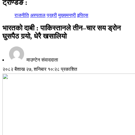
ट्रेण्डिङ
:
राजनीति
अस्पताल
प्रहरी
मुख्यमन्त्री
इपिएस
भारतको दाबी : पाकिस्तानले तीन–चार सय ड्रोन
घुसपैठ गर्‍यो, धेरै खसालियो
माउण्टेन संवाददाता
२०८२ बैशाख २७, शनिबार १०:२८ प्रकाशित