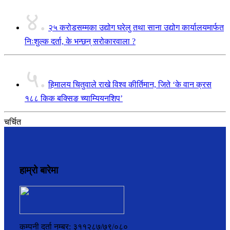
४.
२५ करोडसम्मका उद्योग घरेलु तथा साना उद्योग कार्यालयमार्फत
निःशुल्क दर्ता, के भन्छन् सरोकारवाला ?
५.
हिमालय चितुवाले राखे विश्व कीर्तिमान, जिते ‘के वान क्रस
१८८ किक बक्सिङ च्याम्यियनशिप’
चर्चित
हाम्रो बारेमा
कम्पनी दर्ता नम्बर: ३११२८७/७९/०८०