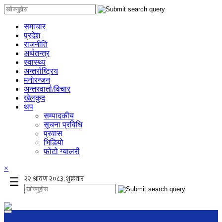
समाचार
प्रदेश
राजनीति
अर्थतन्त्र
स्वास्थ्य
अन्तर्राष्ट्रिय
मनोरन्जन
अन्तरवार्ता/विचार
खेलकुद
थप
सम्पादकीय
सूचना प्रविधि
प्रवास
भिडियो
फोटो ग्यालरी
×
☰