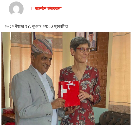
माउण्टेन संवाददाता
अन्तरवार्ता/
विचार
२०८२ बैशाख २४, बुधबार २२:०७ प्रकाशित
खेलकुद
थप