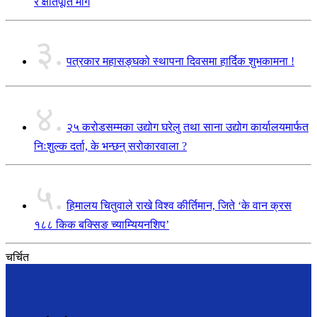
र क्षतिपूर्ति माग
३.
पत्रकार महासङ्घको स्थापना दिवसमा हार्दिक शुभकामना !
४.
२५ करोडसम्मका उद्योग घरेलु तथा साना उद्योग कार्यालयमार्फत
निःशुल्क दर्ता, के भन्छन् सरोकारवाला ?
५.
हिमालय चितुवाले राखे विश्व कीर्तिमान, जिते ‘के वान क्रस
१८८ किक बक्सिङ च्याम्यियनशिप’
चर्चित