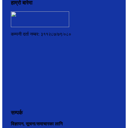
हाम्रो बारेमा
कम्पनी दर्ता नम्बर: ३११२८७/७९/०८०
सम्पर्क
विज्ञापन, सूचना/समाचारका लागि