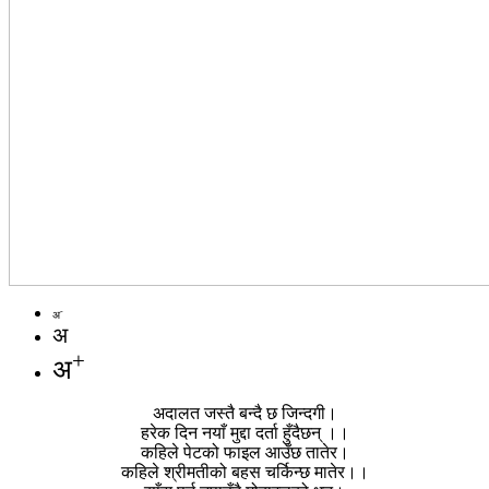
-
अ
अ
+
अ
अदालत जस्तै बन्दै छ जिन्दगी।
हरेक दिन नयाँ मुद्दा दर्ता हुँदैछन् ।।
कहिले पेटको फाइल आउँछ तातेर।
कहिले श्रीमतीको बहस चर्किन्छ मातेर।।