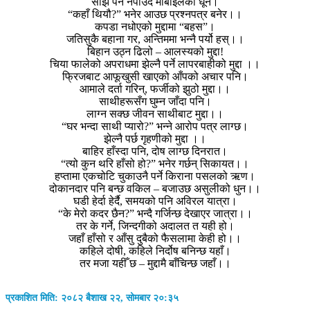
साँझ पर्न नपाउँदै मोबाइलको धून।
“कहाँ थियौ?” भनेर आउछ प्रश्नपत्र बनेर।।
कपडा नधोएको मुद्दामा “बहस”।
जतिसुकै बहाना गर, अन्तिममा भन्नै पर्यो हस्।।
बिहान उठ्न ढिलो – आलस्यको मुद्दा!
चिया फालेको अपराधमा झेल्नै पर्ने लापरबाहीको मुद्दा ।।
फ्रिजबाट आफूखुसी खाएको आँपको अचार पनि।
आमाले दर्ता गरिन्, फर्जीको झुठो मुद्दा।।
साथीहरूसँग घुम्न जाँदा पनि।
लाग्न सक्छ जीवन साथीबाट मुद्दा।।
“घर भन्दा साथी प्यारो?” भन्ने आरोप पत्र लाग्छ।
झेल्नै पर्छ गृहणीको मुद्दा ।।
बाहिर हाँस्दा पनि, दोष लाग्छ दिनरात।
“त्यो कुन थरि हाँसो हो?” भनेर गर्छन् सिकायत।।
हप्तामा एकचोटि चुकाउनै पर्ने किराना पसलको ऋण।
दोकानदार पनि बन्छ वकिल – बजाउछ असुलीको धुन।।
घडी हेर्दा हेर्दै, समयको पनि अविरल यात्रा।
“के मेरो कदर छैन?” भन्दै गर्जिन्छ देखाएर जात्रा।।
तर के गर्ने, जिन्दगीको अदालत त यही हो।
जहाँ हाँसो र आँसु दुबैको फैसलामा केही हो।।
कहिले दोषी, कहिले निर्दोष बनिन्छ यहाँ।
तर मजा यहीँ छ – मुद्दामै बाँचिन्छ जहाँ।।
प्रकाशित मिति: २०८२ बैशाख २२, सोमबार २०:३५