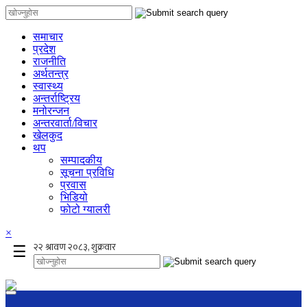
समाचार
प्रदेश
राजनीति
अर्थतन्त्र
स्वास्थ्य
अन्तर्राष्ट्रिय
मनोरन्जन
अन्तरवार्ता/विचार
खेलकुद
थप
सम्पादकीय
सूचना प्रविधि
प्रवास
भिडियो
फोटो ग्यालरी
×
☰