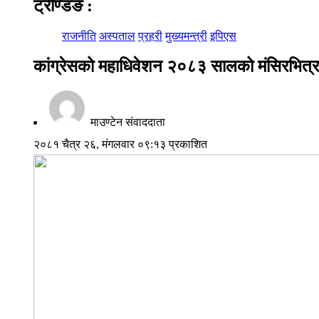
ट्रेण्डिङ
:
राजनीति
अस्पताल
प्रहरी
मुख्यमन्त्री
इपिएस
कांग्रेसको महाधिवेशन २०८३ सालको मंसिरभित्र हु
माउण्टेन संवाददाता
२०८१ चैत्र २६, मंगलवार ०९:१३ प्रकाशित