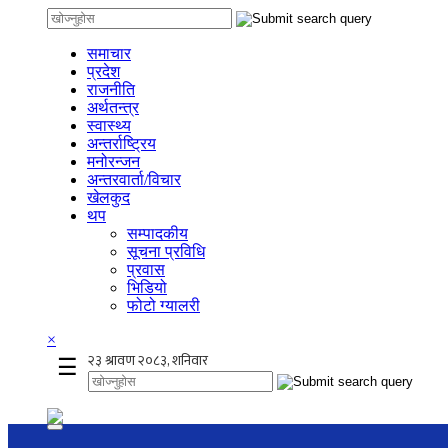
समाचार
प्रदेश
राजनीति
अर्थतन्त्र
स्वास्थ्य
अन्तर्राष्ट्रिय
मनोरन्जन
अन्तरवार्ता/विचार
खेलकुद
थप
सम्पादकीय
सूचना प्रविधि
प्रवास
भिडियो
फोटो ग्यालरी
×
☰