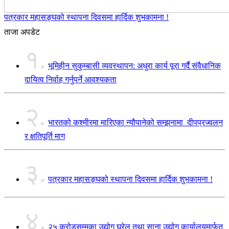
पत्रकार महासङ्घको स्थापना दिवसमा हार्दिक शुभकामना !
ताजा अपडेट
१.
भूमिहीन सुकुम्बासी व्यवस्थापन: अधुरा कार्य पूरा गर्दै संवैधानिक
दायित्व निर्वाह गर्नुपर्ने आवश्यकता
२.
भारतको कश्मीरमा मारिएका न्यौपानेको सम्झनामा दीपप्रज्वलन
र क्षतिपूर्ति माग
३.
पत्रकार महासङ्घको स्थापना दिवसमा हार्दिक शुभकामना !
४.
२५ करोडसम्मका उद्योग घरेलु तथा साना उद्योग कार्यालयमार्फत