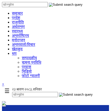
समाचार
प्रदेश
राजनीति
अर्थतन्त्र
स्वास्थ्य
अन्तर्राष्ट्रिय
मनोरन्जन
अन्तरवार्ता/विचार
खेलकुद
थप
सम्पादकीय
सूचना प्रविधि
प्रवास
भिडियो
फोटो ग्यालरी
×
☰