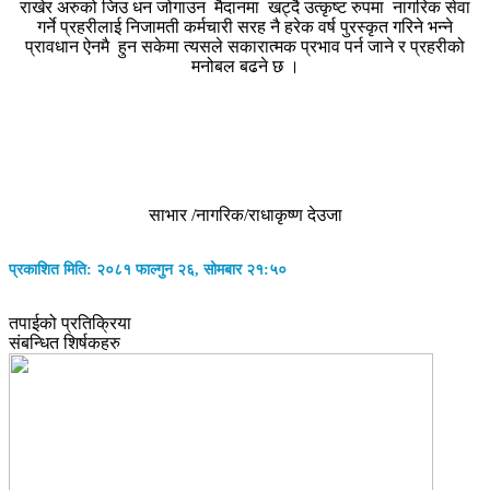
राखेर अरुको जिउ धन जोगाउन मैदानमा खट्दै उत्कृष्ट रुपमा नागरिक सेवा
गर्ने प्रहरीलाई निजामती कर्मचारी सरह नै हरेक वर्ष पुरस्कृत गरिने भन्ने
प्रावधान ऐनमै हुन सकेमा त्यसले सकारात्मक प्रभाव पर्न जाने र प्रहरीको
मनोबल बढने छ ।
साभार /नागरिक/राधाकृष्ण देउजा
प्रकाशित मिति: २०८१ फाल्गुन २६, सोमबार २१:५०
तपाईको प्रतिक्रिया
संबन्धित शिर्षकहरु