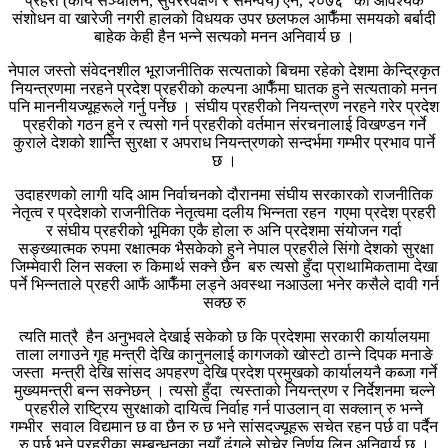
प्रहरी (कार्य सञ्चालन, सुपररवेक्षण र समन्वय) ऐन, २०७६” को आवश्यक
संशोधन वा खारेजी नगरी हालको विधयक उपर छलफल आफैँमा समयको बर्बादी
बाहेक केही हैन भन्ने सत्यको मनन अनिवार्य छ ।
नेपाल जस्तो संवेदनशील भूराजनीतिक सत्यताको बिचमा रहेको देशमा केन्द्रिकृत
नियन्त्रणमा नरहने प्रदेश प्रहरीको कल्पना आफैँमा घातक हुने सत्यताको मनन
पनि माननीयज्यूहरूले गर्नु पर्नेछ । संघीय प्रहरीको नियन्त्रण नरहने गरेर प्रदेश
प्रहरीको गठन हुने र त्यसो गर्न प्रहरीको वर्तमान संरचनालाई विखण्डन गर्ने
कुराले देशको शान्ति सुरक्षा र अपराध नियन्त्रणको सन्दर्भमा गम्भीर प्रभाव पार्ने
छ ।
उदाहरणको लागी यदि आम निर्वाचनको दौरानमा संघीय सरकारको राजनीतिक
नेतृत्व र प्रदेशको राजनीतिक नेतृत्वमा दलीय भिन्नता रहन गएमा प्रदेश प्रहरी
र संघीय प्रहरीको भूमिका एकै होला रु अनि प्रदेशमा संयोजन गर्दा
सङ्ख्यात्मक रुपमा रक्षात्मक भैसकेको हुने नेपाल प्रहरीले सिंगो देशको सुरक्षा
जिम्मेवारी लिन सक्ला रु किमार्थ सक्ने छैन बरु त्यसो हुँदा प्राथामिकतामा देखा
पर्ने भिन्नताले प्रहरी आफैं आफैँमा लड्ने अवस्था नआउला भनेर कसैले दावी गर्न
सक्छ रु
त्यति मात्रै हैन अनुभवले देखाई सकेको छ कि प्रदेशमा सरकारी कार्यालयमा
ताला लगाउने गृह मन्त्री देखि कानुनलाई कागजको खोस्टो ठान्ने दिपक मनाङे
जस्ता मन्त्री देखि सांसद अपहरण देखि प्रदेश प्रमुखको कार्यालयनै कब्जा गर्ने
मुख्यमन्त्री बन्न सक्नेछन् । त्यसो हुँदा त्यस्ताको नियन्त्रण र निर्देशनमा चल्ने
प्रहरीले राष्ट्रिय सुरक्षाको दायित्व निर्वाह गर्न पाउलान् वा सक्लान् रु भन्ने
गम्भीर सवाल विद्यमान छ वा छैन रु छ भने सांसदज्यूहरू सचेत रहन पर्छ वा पर्दैन
रु पर्छ भने प्रहरीका सम्बन्धनका नयाँ ढंगले सोचेर निर्णय लिनु अनिवार्य छ ।