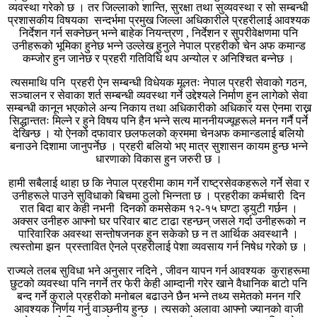
व्यवस्था गरेको छ । तर जिल्लाको शान्ति, सुरक्षा तथा सुव्यवस्था र सो सम्बन्धी
प्रशासकीय विषयका सन्दर्भमा प्रमुख जिल्ला अधिकारीले प्रहरीलाई आवश्यक
निर्देशन गर्न सक्नेछन् भन्ने बाहेक नियन्त्रण , निर्देशन र सुपरीवेक्षणमा पनि
उनीहरूको भूमिका हुनेछ भन्ने उल्लेख हुनुले नेपाल प्रहरीको चेन अफ कमान्ड
कम्जोर हुन जानेछ र प्रहरी गतिविधि थप अन्योल र अनिश्चित बन्नेछ ।
त्यसमाथि पनि प्रहरी ऐन सम्बन्धी विधेयक मूलतः नेपाल प्रहरी सेवाको गठन,
सञ्चालन र सेवाका शर्त सम्बन्धी व्यवस्था गर्ने उद्देश्यले निर्माण हुन लागेको सेवा
सम्बन्धी कानून भएकोले अन्य निकाय तथा अधिकारीको अधिकार यस ऐनमा राख्न
सिद्धान्ततः मिल्ने र हुने विषय पनि हैन भन्ने सत्य माननीयज्यूहरूले मनन गर्नै पर्ने
देखिन्छ । यो ऐनको दफावार छलफलको क्रममा चेनअफ कमान्डलाई बलियो
बनाउने दिशामा जानुपर्नेछ । प्रहरी बलियो भए मात्र सुशासन कायम हुन्छ भन्ने
धारणाको विकास हुन जरुरी छ ।
हामी सबैलाई थाहा छ कि नेपाल प्रहरीमा काम गर्ने राष्‍ट्रसेवकहरूले गर्ने सेवा र
उनीहरूले पाउने सुविधाको बिचमा ठुलो भिन्नता छ । प्रहरीका कर्मचारी दिन
रात बिदा बार केही नभनी दिनको कमसेकम १२-१५ घण्टा ड्युटी गर्छन ।
अक्सर उनीहरु आफ्नो घर परिवार बाट टाढा रहन्छन् जसले गर्दा उनीहरूको न
पारिवारिक अवस्था सन्तोषजनक हुन सकेको छ न त आर्थिक अवस्थानै ।
त्यस्तोमा झन प्रस्तावित ऐनले प्रहरीलाई पेशा व्यवसाय गर्न निषेध गरेको छ ।
राज्यले तलब सुविधा भने अनुसार नदिने , जीवन यापन गर्न आवश्यक कुराहरूमा
छुटको व्यवस्था पनि नगर्ने तर फेरी केही आम्दानी गरेर खाने वैधानिक बाटो पनि
बन्द गर्ने कुराले प्रहरीको मनोबल बढाउने छैन भन्ने तथ्य समेतको मनन गरि
आवश्यक निर्णय गर्नु वाञ्छनीय हुन्छ । त्यसको अलावा आफ्नो ज्यानको वाजी