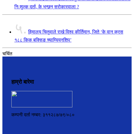
निःशुल्क दर्ता, के भन्छन् सरोकारवाला ?
५.
हिमालय चितुवाले राखे विश्व कीर्तिमान, जिते ‘के वान क्रस
१८८ किक बक्सिङ च्याम्यियनशिप’
चर्चित
हाम्रो बारेमा
कम्पनी दर्ता नम्बर: ३११२८७/७९/०८०