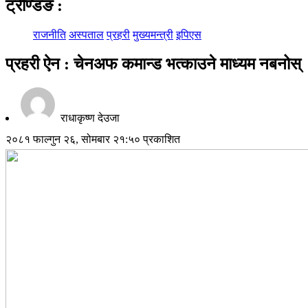
ट्रेण्डिङ
:
राजनीति
अस्पताल
प्रहरी
मुख्यमन्त्री
इपिएस
प्रहरी ऐन : चेनअफ कमान्ड भत्काउने माध्यम नबनोस्
राधाकृष्ण देउजा
२०८१ फाल्गुन २६, सोमबार २१:५० प्रकाशित