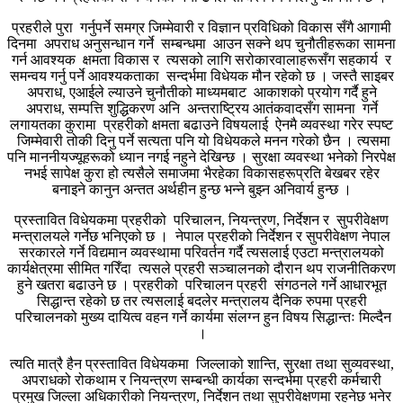
प्रहरीले पुरा गर्नुपर्ने समग्र जिम्मेवारी र विज्ञान प्रविधिको विकास सँगै आगामी
दिनमा अपराध अनुसन्धान गर्ने सम्बन्धमा आउन सक्ने थप चुनौतीहरूका सामना
गर्न आवश्यक क्षमता विकास र त्यसको लागि सरोकारवालाहरूसँग सहकार्य र
समन्वय गर्नु पर्ने आवश्यकताका सन्दर्भमा विधेयक मौन रहेको छ । जस्तै साइबर
अपराध, एआईले ल्याउने चुनौतीको माध्यमबाट आकाशको प्रयोग गर्दै हुने
अपराध, सम्पत्ति शुद्धिकरण अनि अन्तराष्ट्रिय आतंकवादसँग सामना गर्ने
लगायतका कुरामा प्रहरीको क्षमता बढाउने विषयलाई ऐनमै व्यवस्था गरेर स्पष्ट
जिम्मेवारी तोकी दिनु पर्ने सत्यता पनि यो विधेयकले मनन गरेको छैन । त्यसमा
पनि माननीयज्यूहरूको ध्यान नगई नहुने देखिन्छ । सुरक्षा व्यवस्था भनेको निरपेक्ष
नभई सापेक्ष कुरा हो त्यसैले समाजमा भैरहेका विकासहरूप्रति बेखबर रहेर
बनाइने कानुन अन्तत अर्थहीन हुन्छ भन्ने बुझ्न अनिवार्य हुन्छ ।
प्रस्तावित विधेयकमा प्रहरीको परिचालन, नियन्त्रण, निर्देशन र सुपरीवेक्षण
मन्त्रालयले गर्नेछ भनिएको छ । नेपाल प्रहरीको निर्देशन र सुपरीवेक्षण नेपाल
सरकारले गर्ने विद्यमान व्यवस्थामा परिवर्तन गर्दै त्यसलाई एउटा मन्त्रालयको
कार्यक्षेत्रमा सीमित गरिँदा त्यसले प्रहरी सञ्चालनको दौरान थप राजनीतिकरण
हुने खतरा बढाउने छ । प्रहरीको परिचालन प्रहरी संगठनले गर्ने आधारभूत
सिद्धान्त रहेको छ तर त्यसलाई बदलेर मन्त्रालय दैनिक रुपमा प्रहरी
परिचालनको मुख्य दायित्व वहन गर्ने कार्यमा संलग्न हुन विषय सिद्धान्तः मिल्दैन
।
त्यति मात्रै हैन प्रस्तावित विधेयकमा जिल्लाको शान्ति, सुरक्षा तथा सुव्यवस्था,
अपराधको रोकथाम र नियन्त्रण सम्बन्धी कार्यका सन्दर्भमा प्रहरी कर्मचारी
प्रमुख जिल्ला अधिकारीको नियन्त्रण, निर्देशन तथा सुपरीवेक्षणमा रहनेछ भनेर