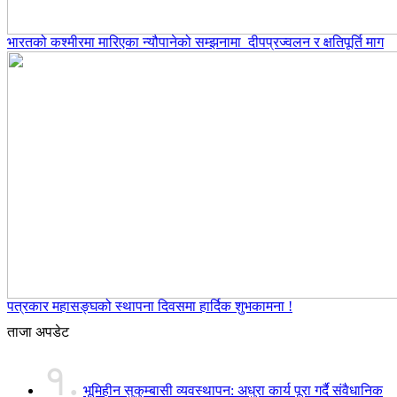
भारतको कश्मीरमा मारिएका न्यौपानेको सम्झनामा दीपप्रज्वलन र क्षतिपूर्ति माग
पत्रकार महासङ्घको स्थापना दिवसमा हार्दिक शुभकामना !
ताजा अपडेट
१.
भूमिहीन सुकुम्बासी व्यवस्थापन: अधुरा कार्य पूरा गर्दै संवैधानिक