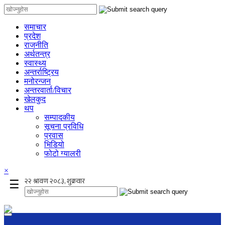
समाचार
प्रदेश
राजनीति
अर्थतन्त्र
स्वास्थ्य
अन्तर्राष्ट्रिय
मनोरन्जन
अन्तरवार्ता/विचार
खेलकुद
थप
सम्पादकीय
सूचना प्रविधि
प्रवास
भिडियो
फोटो ग्यालरी
×
☰