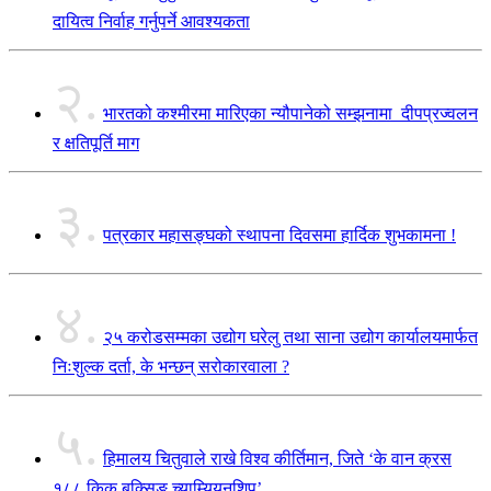
दायित्व निर्वाह गर्नुपर्ने आवश्यकता
२.
भारतको कश्मीरमा मारिएका न्यौपानेको सम्झनामा दीपप्रज्वलन
र क्षतिपूर्ति माग
३.
पत्रकार महासङ्घको स्थापना दिवसमा हार्दिक शुभकामना !
४.
२५ करोडसम्मका उद्योग घरेलु तथा साना उद्योग कार्यालयमार्फत
निःशुल्क दर्ता, के भन्छन् सरोकारवाला ?
५.
हिमालय चितुवाले राखे विश्व कीर्तिमान, जिते ‘के वान क्रस
१८८ किक बक्सिङ च्याम्यियनशिप’