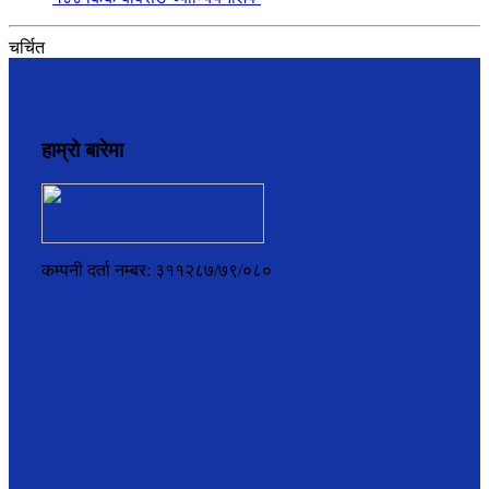
चर्चित
हाम्रो बारेमा
कम्पनी दर्ता नम्बर: ३११२८७/७९/०८०