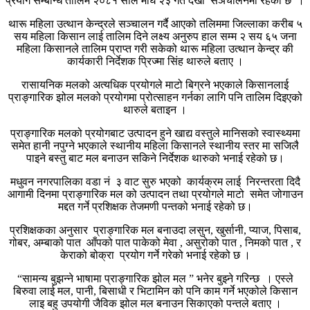
प्रयोग सम्बन्धि तालिम २०८१ साल माघ २३ गते देखी सञचालनमा रहेको छ ।
थारू महिला उत्थान केन्द्रले सञ्चालन गर्दै आएको तलिममा जिल्लाका करीब ५
सय महिला किसान लाई तालिम दिने लक्ष्य अनुरुप हाल सम्म २ सय ६५ जना
महिला किसानले तालिम प्राप्त गरी सकेको थारू महिला उत्थान केन्द्र की
कार्यकारी निर्देशक प्रिज्मा सिंह थारुले बताए ।
रासायनिक मलको अत्यधिक प्रयोगले माटो बिग्रने भएकाले किसानलाई
प्राङ्गारिक झोल मलको प्रयोगमा प्रोत्साहन गर्नका लागि पनि तालिम दिइएको
थारुले बताइन ।
प्राङ्गारिक मलको प्रयोगबाट उत्पादन हुने खाद्य वस्तुले मानिसको स्वास्थ्यमा
समेत हानी नपुग्ने भएकाले स्थानीय महिला किसानले स्थानीय स्तर मा सजिलै
पाइने बस्तु बाट मल बनाउन सकिने निर्देशक थारुको भनाई रहेको छ।
मधुवन नगरपालिका वडा नं ३ वाट सुरु भएको कार्यक्रम लाई निरन्तरता दिदै
आगामी दिनमा प्राङ्गारिक मल को उत्पादन तथा प्रयोगले माटो समेत जोगाउन
मद्दत गर्ने प्रशिक्षक तेजमणी पन्तको भनाई रहेको छ।
प्रशिक्षकका अनुसार प्राङ्गारिक मल बनाउदा लसुन, खुर्सानी, प्याज, पिसाब,
गोबर, अम्बाको पात आँपको पात पाकेको मेवा , असुरोको पात , निमको पात , र
केराको बोक्रा प्रयोग गर्ने गरेको भनाई रहेको छ ।
“सामन्य बुझन्ने भाषामा प्राङ्गारिक झोल मल ” भनेर बुझ्ने गरिन्छ । एस्ले
बिरुवा लाई मल, पानी, बिसाधी र भिटामिन को पनि काम गर्ने भएकोले किसान
लाइ बहु उपयोगी जैविक झोल मल बनाउन सिकाएको पन्तले बताए ।