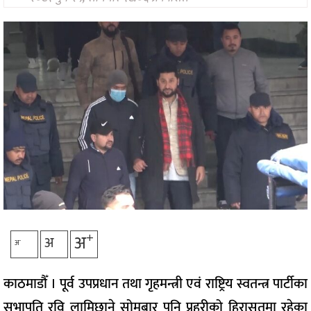
मनोरन्जन
अन्तरवार्ता/
विचार
खेलकुद
थप
+
अ
अ
-
अ
काठमाडौँ । पूर्व उपप्रधान तथा गृहमन्त्री एवं राष्ट्रिय स्वतन्त्र पार्टीका
सभापति रवि लामिछाने सोमबार पनि प्रहरीको हिरासतमा रहेका