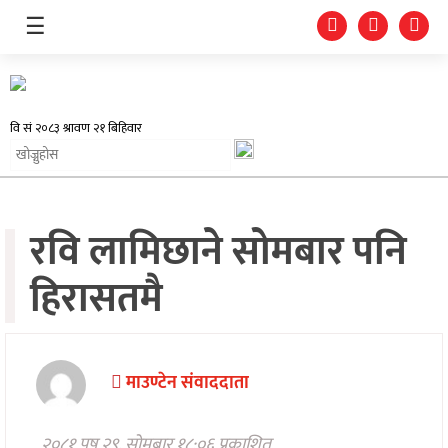
☰
समाचार
रवि लामिछाने सोमबार पनि
प्रदेश
हिरासतमै
राजनीति
अर्थतन्त्र
स्वास्थ्य
माउण्टेन संवाददाता
अन्तर्राष्ट्रिय
२०८१ पुष २९, सोमबार १८:०६ प्रकाशित