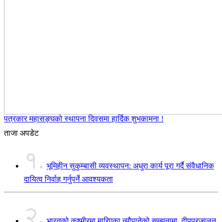
पत्रकार महासङ्घको स्थापना दिवसमा हार्दिक शुभकामना !
ताजा अपडेट
१.
भूमिहीन सुकुम्बासी व्यवस्थापन: अधुरा कार्य पूरा गर्दै संवैधानिक
दायित्व निर्वाह गर्नुपर्ने आवश्यकता
२.
भारतको कश्मीरमा मारिएका न्यौपानेको सम्झनामा दीपप्रज्वलन