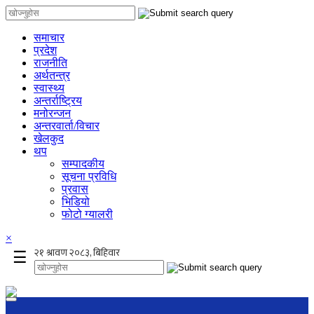
समाचार
प्रदेश
राजनीति
अर्थतन्त्र
स्वास्थ्य
अन्तर्राष्ट्रिय
मनोरन्जन
अन्तरवार्ता/विचार
खेलकुद
थप
सम्पादकीय
सूचना प्रविधि
प्रवास
भिडियो
फोटो ग्यालरी
×
☰