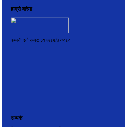
हाम्रो बारेमा
कम्पनी दर्ता नम्बर: ३११२८७/७९/०८०
सम्पर्क