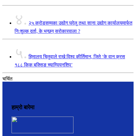
४.
२५ करोडसम्मका उद्योग घरेलु तथा साना उद्योग कार्यालयमार्फत
निःशुल्क दर्ता, के भन्छन् सरोकारवाला ?
५.
हिमालय चितुवाले राखे विश्व कीर्तिमान, जिते ‘के वान क्रस
१८८ किक बक्सिङ च्याम्यियनशिप’
चर्चित
हाम्रो बारेमा