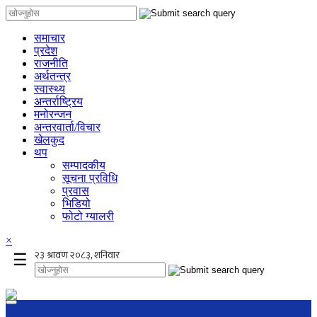
समाचार
प्रदेश
राजनीति
अर्थतन्त्र
स्वास्थ्य
अन्तर्राष्ट्रिय
मनोरन्जन
अन्तरवार्ता/विचार
खेलकुद
थप
सम्पादकीय
सूचना प्रविधि
प्रवास
भिडियो
फोटो ग्यालरी
×
☰