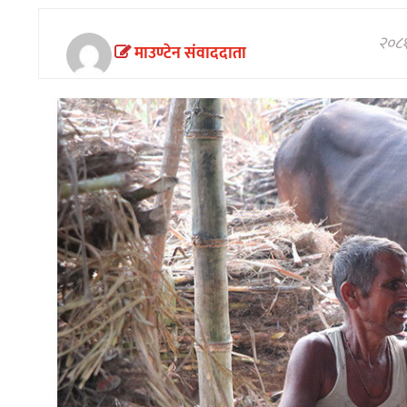
अन्तरवार्ता/
विचार
२०८१
माउण्टेन संवाददाता
खेलकुद
थप