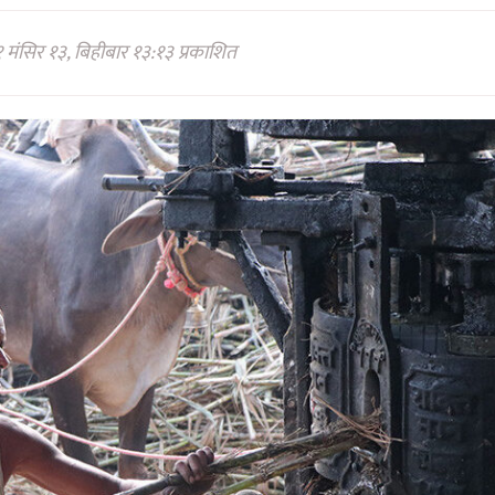
 मंसिर १३, बिहीबार १३:१३ प्रकाशित