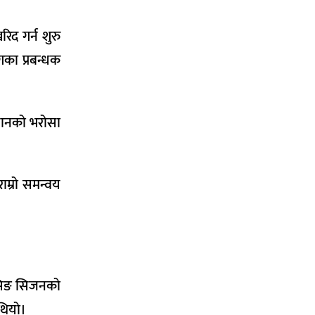
िद गर्न शुरु
का प्रबन्धक
िसानको भरोसा
ाम्रो समन्वय
्रसिङ सिजनको
थियो।