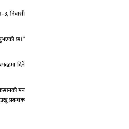
ा–३, निवासी
िनुभएको छ।’’
 बगदहमा दिने
े किसानको मन
उखु प्रबन्धक