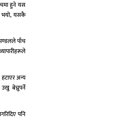
चमा हुने यस
ष भयो, यसकै
मण्डलले पाँच
यापारीहरूले
ु हटाएर अन्य
बेच्नुपर्ने
नगरिदिए पनि