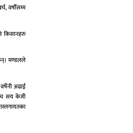
, वर्षौंसम्म
नि किसानहरु
छन्। मण्डलले
वर्षेनी अढाई
ाँच सय केजी
ाटनगरलगायतका