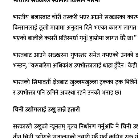
भारतीय सख्खरले स्थानीय किसान मारमा
भारतीय बजारबाट चोरी तस्करी भएर आउने सख्खरका कारण स्
किसानलाई ठूलो मात्रामा अनुदान दिने भएका कारण लागत
भएको बालीले कसरी प्रतिस्पर्धा गर्नु! हाम्रोमा लागत धेरै छ।’’
भारतबाट आउने सख्खरमा गुणस्तर समेत नभएको उनको दाब
भन्छन्, ‘‘यसबारेमा अधिकांश उपभोक्तालाई थाहा हुँदैन। केही 
भारतको सिमावर्ती क्षेत्रबाट खुल्लमखुल्ला ट्रकका ट्रक भित्
र उपभोक्ता पनि ठगिने अवस्था रहने उनको भनाइ छ।
चिनी उद्योगलाई उखु तान्ने हतारो
सरकारले उखुको न्यूनतम् मूल्य निर्धारण गर्नुअघि नै चिन
तीन चिनी उद्योगले सञ्चालनको तयारी गर्दै गर्दा क्रसिङ सुरु 