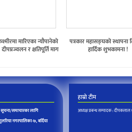
श्मीरमा मारिएका न्यौपानेको
पत्रकार महासङ्घको स्थापना
ीपप्रज्वलन र क्षतिपूर्ति माग
हार्दिक शुभकामना !
हाम्रो टीम
न, सूचना/समाचारका लागि
अध्यक्ष प्रबन्ध सम्पादक : दीपकलाल श्र
 गुलरिया नगरपालिका-७, बर्दिया