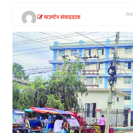
अन्तरवार्ता/
विचार
२०८१
माउण्टेन संवाददाता
खेलकुद
थप