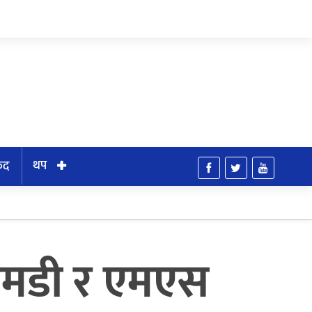
थप
ुद
ै एमडी र एमएस