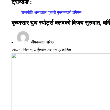
ट्रेण्डिङ
:
राजनीति
अस्पताल
प्रहरी
मुख्यमन्त्री
इपिएस
कृष्णसार युथ स्पोर्ट्स क्लबको विजय सुरुवात, बर
दीपकलाल श्रेष्ठ
२०८१ मंसिर ९, आईतवार २०:४७ प्रकाशित