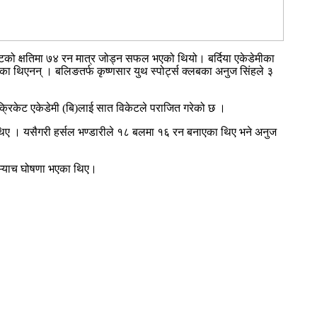
केटको क्षतिमा ७४ रन मात्र जोड्न सफल भएको थियो। बर्दिया एकेडेमीका
ा थिएनन् । बलिङतर्फ कृष्णसार युथ स्पोर्ट्स क्लबका अनुज सिंहले ३
ा क्रिकेट एकेडेमी (बि)लाई सात विकेटले पराजित गरेको छ ।
ान थिए । यसैगरी हर्सल भण्डारीले १८ बलमा १६ रन बनाएका थिए भने अनुज
द म्याच घोषणा भएका थिए।