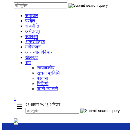
समाचार
प्रदेश
राजनीति
अर्थतन्त्र
स्वास्थ्य
अन्तर्राष्ट्रिय
मनोरन्जन
अन्तरवार्ता/विचार
खेलकुद
थप
सम्पादकीय
सूचना प्रविधि
प्रवास
भिडियो
फोटो ग्यालरी
×
☰