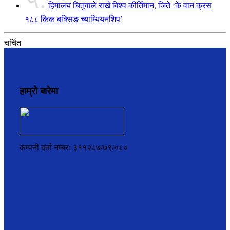
हिमालय चितुवाले राखे विश्व कीर्तिमान, जिते ‘के वान क्रस
१८८ किक बक्सिङ च्याम्यियनशिप’
चर्चित
हाम्रो बारेमा
कम्पनी दर्ता नम्बर: ३११२८७/७९/०८०