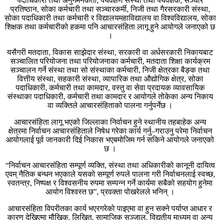
पदाधिकारी तथा अनुगमनकर्ता, पर्यवेक्षण संस्था तथा पर्यवेक्षक, सञ्चार
प्रतिष्ठान, सोका कर्मचारी तथा सञ्चारकर्मी, निजी तथा गैरसरकारी संस्था,
सोका पदाधिकारी तथा कर्मचारी र विद्यालयमहाविद्यालय वा विश्वविद्यालय, सोका
शिक्षक तथा कर्मचारीको हकमा पनि आचारसंहिता लागू हुने आयोगले जनाएको छ
।
यसैगरी मतदाता, विकास साझेदार संस्था, सरकारी वा अर्धसरकारी निकायबाट
सञ्चालित परियोजना तथा परियोजनाका कर्मचारी, मतदाता शिक्षा कार्यक्रम
सञ्चालन गर्ने संस्था तथा सो संस्थाका कर्मचारी, निजी क्षेत्रका बैङ्क तथा
वित्तीय संस्था, सहकारी संस्था, व्यापारिक तथा औद्योगिक क्षेत्र, सोका
पदाधिकारी, कर्मचारी तथा कामदार, वस्तु वा सेवा प्रदायक व्यावसायिक
संस्थाका पदाधिकारी, कर्मचारी तथा कामदार र आयोगले तोकेका अन्य निकाय
वा व्यक्तिले आचारसंहिताको पालना गर्नुपर्नेछ ।
आचारसंहिता लागू भएको जिल्लाका निर्वाचन हुने स्थानीय तहबाहेक अन्य
क्षेत्रमा निर्वाचन आचारसंहिताले निषेध गरेका कार्य गर्नु–गराउनु परेमा निर्वाचन
आयोगलाई पूर्व जानकारी दिई निकास भएबमोजिम गर्न सकिने आयोगले जनाएको
छ ।
“निर्वाचन आचारसंहिता सम्पूर्ण व्यक्ति, संस्था तथा अधिकारीको कानूनी दायित्व
एवम् नैतिक बन्धन भएकाले यसको सम्पूर्ण रुपले पालना गरी निर्वाचनलाई स्वच्छ,
स्वतन्त्र, निष्पक्ष र विश्वसनीय रुपमा सम्पन्न गर्ने कार्यमा सबैको सहयोग हुनेमा
आयोग विश्वस्त छ”, प्रवक्ता पोखरेलले भनिन् ।
आचारसंहिता विपरीतका कार्य भएरगरेको पाइएमा वा हुन सक्ने पर्याप्त आधार र
कारण देखिएमा मौखिक, लिखित, सामाजिक सञ्जाल, विद्युतीय माध्यम वा अन्य