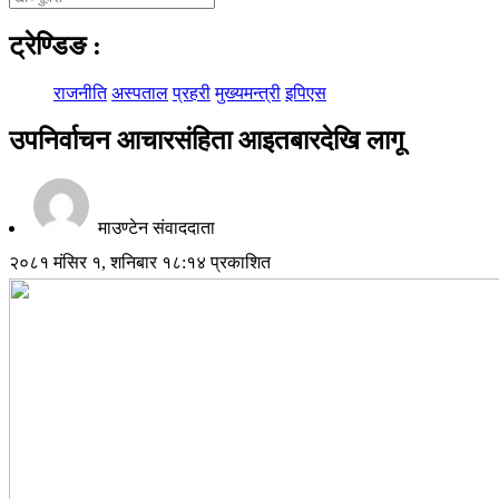
ट्रेण्डिङ
:
राजनीति
अस्पताल
प्रहरी
मुख्यमन्त्री
इपिएस
उपनिर्वाचन आचारसंहिता आइतबारदेखि लागू
माउण्टेन संवाददाता
२०८१ मंसिर १, शनिबार १८:१४ प्रकाशित