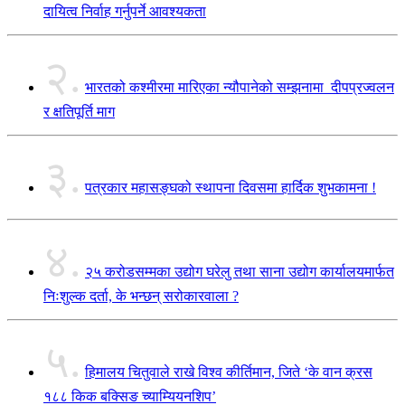
दायित्व निर्वाह गर्नुपर्ने आवश्यकता
२.
भारतको कश्मीरमा मारिएका न्यौपानेको सम्झनामा दीपप्रज्वलन
र क्षतिपूर्ति माग
३.
पत्रकार महासङ्घको स्थापना दिवसमा हार्दिक शुभकामना !
४.
२५ करोडसम्मका उद्योग घरेलु तथा साना उद्योग कार्यालयमार्फत
निःशुल्क दर्ता, के भन्छन् सरोकारवाला ?
५.
हिमालय चितुवाले राखे विश्व कीर्तिमान, जिते ‘के वान क्रस
१८८ किक बक्सिङ च्याम्यियनशिप’