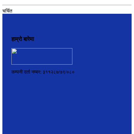
चर्चित
हाम्रो बारेमा
कम्पनी दर्ता नम्बर: ३११२८७/७९/०८०