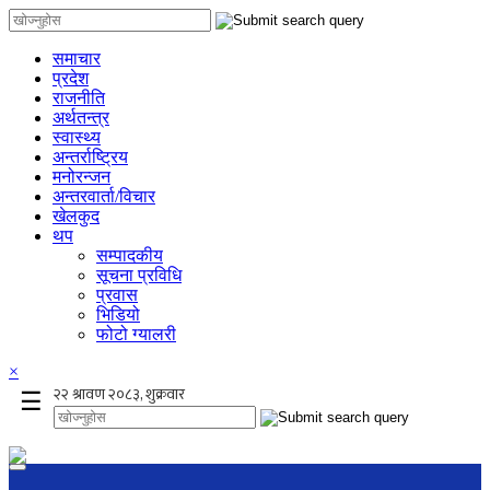
समाचार
प्रदेश
राजनीति
अर्थतन्त्र
स्वास्थ्य
अन्तर्राष्ट्रिय
मनोरन्जन
अन्तरवार्ता/विचार
खेलकुद
थप
सम्पादकीय
सूचना प्रविधि
प्रवास
भिडियो
फोटो ग्यालरी
×
☰