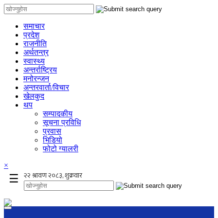
समाचार
प्रदेश
राजनीति
अर्थतन्त्र
स्वास्थ्य
अन्तर्राष्ट्रिय
मनोरन्जन
अन्तरवार्ता/विचार
खेलकुद
थप
सम्पादकीय
सूचना प्रविधि
प्रवास
भिडियो
फोटो ग्यालरी
×
☰