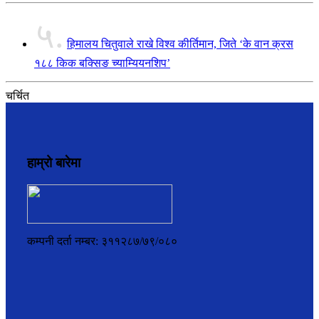
५.
हिमालय चितुवाले राखे विश्व कीर्तिमान, जिते ‘के वान क्रस
१८८ किक बक्सिङ च्याम्यियनशिप’
चर्चित
हाम्रो बारेमा
कम्पनी दर्ता नम्बर: ३११२८७/७९/०८०