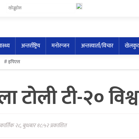
वास्थ्य
अन्तर्राष्ट्रिय
मनोरन्जन
अन्तरवार्ता/विचार
खेलकु
इपिएस
िला टोली टी-२० विश
कार्तिक २८, बुधबार १८:५२ प्रकाशित