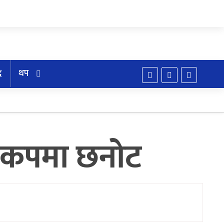
थप
द
्वकपमा छनोट