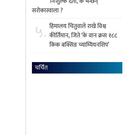
निःशुल्क दर्ता, के भन्छन्
सरोकारवाला ?
५.
हिमालय चितुवाले राखे विश्व
कीर्तिमान, जिते ‘के वान क्रस १८८
किक बक्सिङ च्याम्यियनशिप’
चर्चित