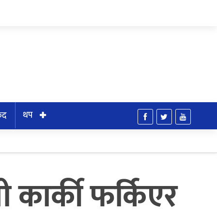
थप
ुद
्री कार्की फर्किएर