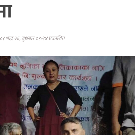
मा
१ भाद्र २६, बुधबार ०९:२४ प्रकाशित