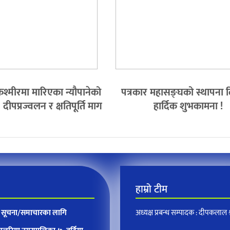
श्मीरमा मारिएका न्यौपानेको
पत्रकार महासङ्घको स्थापना
ीपप्रज्वलन र क्षतिपूर्ति माग
हार्दिक शुभकामना !
हाम्रो टीम
न, सूचना/समाचारका लागि
अध्यक्ष प्रबन्ध सम्पादक : दीपकलाल श्र