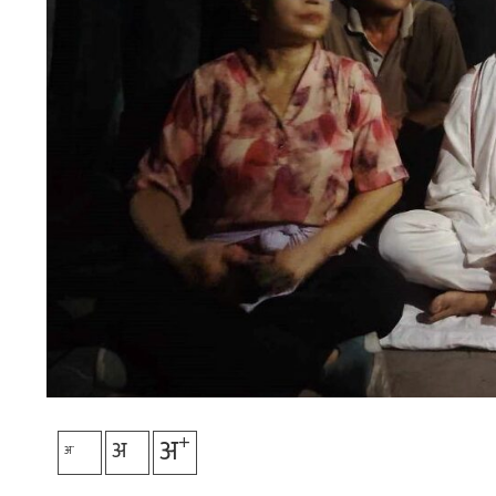
+
अ
अ
-
अ