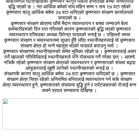
आक्रमणले घटदैगईरहेको कृष्णसार फागुन पहिलो हप्तादेखी बच्चा जन्माएपछि
बृद्धि भएको छ । गत आर्थिक बर्षको माघ महिन सम्म १ सय ९७ वटा रहेको
कृष्णसार चालु आर्थिक बर्षमा २७ वटा थपिएको कृष्णसार संरक्षण कार्यालयले
जनाएको छ ।
कृष्णसार संरक्षण क्षेत्रमा घाँसे मैदान व्यवस्थापन र बच्चा जन्माउने बेला
कर्मचारीहरुको दिन रात गस्तिको कारण कृष्णसारको बृद्धि भएको कृष्णसार
व्यवस्थापन परिषदका अध्यक्ष दिपेन्द्र यादवको भनाई छ । पछिल्लो समय
कृष्णसार संरक्षण र व्यवस्थापनमा सुधार हुँदै जाँदा स्थानीयहरुलाई यो कृष्णसार
संरक्षण क्षेत्र हो भन्ने महसुश भएको यादवले बताउनु भयो ।
कृष्णसार संरक्षणमा स्थानीयहरुको समेत भुमिका रहेको छ । कृष्णसारलाई असर
पर्ने खालको गतिविधिलाई स्थानीयहरुले पनि रोकथाम गर्ने गरेका छन् । आफ्नो
नजिकै रहेको कृष्णसार संरक्षण क्षेत्रको व्यवस्थापन र कृष्णसारको संख्या बढ्दा
आफुहरुलाई खुशी लागेको स्थानीयहरुको भनाई छ ।
संरक्षणकै कारण चालु आर्थिक बर्षमा २७ वटा कृष्णसार थपिएको छ । कृष्णसार
संरक्षण क्षेत्र भित्र रहेको अनियमित बस्तिलाई व्यवस्थापन गर्न सके संरक्षण
क्षेत्र व्यवस्थापन हुने, कृष्णसारको संख्यामा बुद्धि हुने र पर्यटकहरुको रोजाई बन्न
सक्ने प्रवल सम्भावना देखिन्छ ।