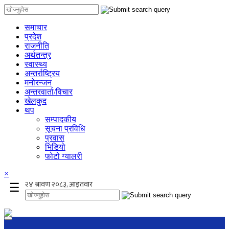
समाचार
प्रदेश
राजनीति
अर्थतन्त्र
स्वास्थ्य
अन्तर्राष्ट्रिय
मनोरन्जन
अन्तरवार्ता/विचार
खेलकुद
थप
सम्पादकीय
सूचना प्रविधि
प्रवास
भिडियो
फोटो ग्यालरी
×
☰