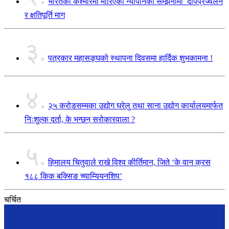
भारतको कश्मीरमा मारिएका न्यौपानेको सम्झनामा दीपप्रज्वलन
र क्षतिपूर्ति माग
३.
पत्रकार महासङ्घको स्थापना दिवसमा हार्दिक शुभकामना !
४.
२५ करोडसम्मका उद्योग घरेलु तथा साना उद्योग कार्यालयमार्फत
निःशुल्क दर्ता, के भन्छन् सरोकारवाला ?
५.
हिमालय चितुवाले राखे विश्व कीर्तिमान, जिते ‘के वान क्रस
१८८ किक बक्सिङ च्याम्यियनशिप’
चर्चित