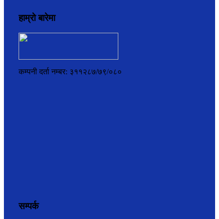
हाम्रो बारेमा
कम्पनी दर्ता नम्बर: ३११२८७/७९/०८०
सम्पर्क