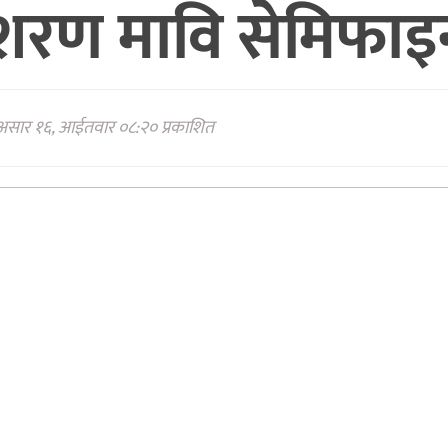
्भुशरण मावि सेमिफा
असार १६, आईतवार ०८:२० प्रकाशित