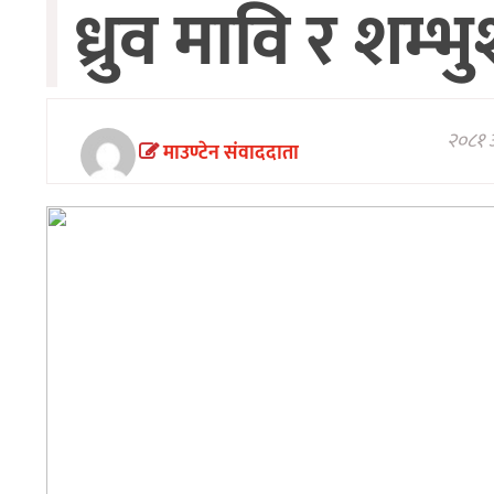
ध्रुव मावि र शम
अन्तरवार्ता/
विचार
खेलकुद
थप
२०८१ 
माउण्टेन संवाददाता