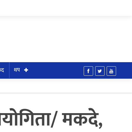
थप
ुद
तियोगिता/ मकदे,