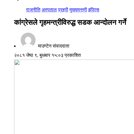
राजनीति
अस्पताल
प्रहरी
मुख्यमन्त्री
इपिएस
कांग्रेसले गृहमन्त्रीविरुद्ध सडक आन्दोलन गर्ने
माउण्टेन संवाददाता
२०८१ जेष्ठ ९, बुधबार १५:०३ प्रकाशित