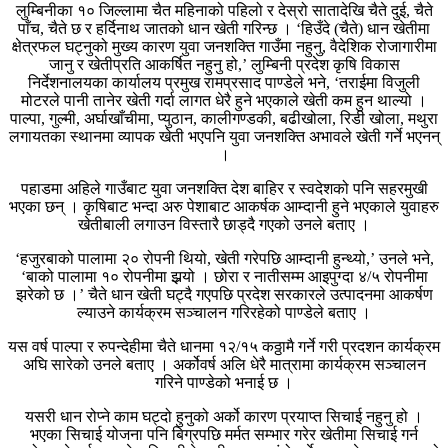
लुम्बिनीका १० जिल्लामा चैत महिनाको पहिलो र देस्रो सातादेखि चैते दुई, चैते
पाँच, चैते छ र हर्दिनाथ जातको धान खेती गरिन्छ । ‘हिउँदे (चैते) धान खेतीमा
क्षेत्रफल घट्नुको मुख्य कारण युवा जनशक्ति गाउँमा नहुनु, वैदेशिक रोजागारीमा
जानु र खेतीप्रति आकर्षित नहुनु हो,’ लुम्बिनी प्रदेश कृषि विकास
निर्देशनालयका कार्यालय प्रमुख रामप्रसाद पाण्डेले भने, ‘तराईमा विजुली
मोटरले पानी तानेर खेती गर्दा लागत धेरै हुने भएकाले खेती कम हुन थाल्यो ।
पाल्पा, गुल्मी, अर्घाखाँचीमा, प्युठान, कालीगण्डकी, बढीखोला, रिडी खोला, मथुरा
लगायतका स्थानमा व्यापक खेती भएपनि युवा जनशक्ति अभावले खेती गर्ने भएनन्
।
पहाडमा अहिले गाउँबाट युवा जनशक्ति देश बाहिर र स्वदेशको पनि सहरमुखी
भएका छन् । कृषिबाट भन्दा अरु पेशाबाट आकर्षक आम्दानी हुने भएकाले युवाहरु
खेतीबाली लगाउन विस्तारै छाड्दै गएको उनले बताए ।
‘हजुरबाको पालामा २० रोपनी थियो, खेती गरेपछि आम्दानी हुन्थ्यो,’ उनले भने,
‘बाको पालामा १० रोपनीमा झर्‍यो । छोरा र नातीसम्म आइपुग्दा ४/५ रोपनीमा
झरेको छ ।’ चैते धान खेती घट्दै गएपछि प्रदेश सरकारले उत्पादनमा आकर्षण
ल्याउने कार्यक्रम सञ्चालन गरिरहेको पाण्डेले बताए ।
यस वर्ष पाल्पा र रुपन्देहीमा चैते धानमा १२/१५ कठ्ठामै गर्ने गरी प्रदशन कार्यक्रम
अघि सारेको उनले बताए । अर्कोवर्ष अलि धेरै मात्रामा कार्यक्रम सञ्चालन
गरिने पाण्डेको भनाई छ ।
यसरी धान रोप्ने काम घट्दो हुनुको अर्को कारण प्रयाप्त सिचाई नहुनु हो ।
भएका सिचाई योजना पनि बिग्रपछि मर्मत सम्भार गरेर खेतीमा सिचाई गर्न