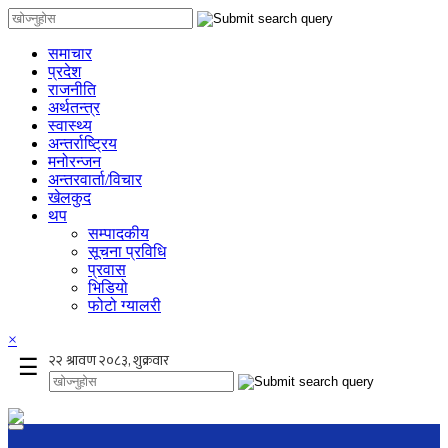
समाचार
प्रदेश
राजनीति
अर्थतन्त्र
स्वास्थ्य
अन्तर्राष्ट्रिय
मनोरन्जन
अन्तरवार्ता/विचार
खेलकुद
थप
सम्पादकीय
सूचना प्रविधि
प्रवास
भिडियो
फोटो ग्यालरी
×
☰