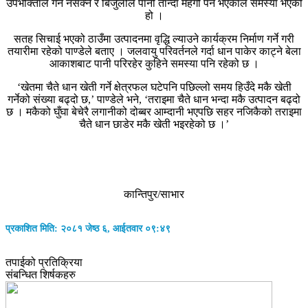
उपभोक्ताले गर्न नसक्ने र बिजुलीले पानी तान्दा महंगो पर्ने भएकाले समस्या भएको
हो ।
सतह सिचाई भएको ठाउँमा उत्पादनमा वृद्धि ल्याउने कार्यक्रम निर्माण गर्ने गरी
तयारीमा रहेको पाण्डेले बताए । जलवायु परिवर्तनले गर्दा धान पाकेर काट्ने बेला
आकाशबाट पानी परिरहेर कुहिने समस्या पनि रहेको छ ।
‘खेतमा चैते धान खेती गर्ने क्षेत्रफल घटेपनि पछिल्लो समय हिउँदे मकै खेती
गर्नेको संख्या बढ्दो छ,’ पाण्डेले भने, ‘तराइमा चैते धान भन्दा मकै उत्पादन बढ्दो
छ । मकैको घुँघा बेचेरै लगानीको दोब्बर आम्दानी भएपछि सहर नजिकैको तराइमा
चैते धान छाडेर मकै खेती भइरहेको छ ।’
कान्तिपुर/साभार
प्रकाशित मिति: २०८१ जेष्ठ ६, आईतवार ०९:४९
तपाईको प्रतिक्रिया
संबन्धित शिर्षकहरु