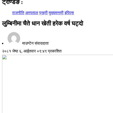
ट्रेण्डिङ
:
राजनीति
अस्पताल
प्रहरी
मुख्यमन्त्री
इपिएस
लुम्बिनीमा चैते धान खेती हरेक वर्ष घट्दो
माउण्टेन संवाददाता
२०८१ जेष्ठ ६, आईतवार ०९:४९ प्रकाशित