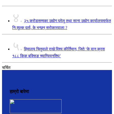
४.
२५ करोडसम्मका उद्योग घरेलु तथा साना उद्योग कार्यालयमार्फत
निःशुल्क दर्ता, के भन्छन् सरोकारवाला ?
५.
हिमालय चितुवाले राखे विश्व कीर्तिमान, जिते ‘के वान क्रस
१८८ किक बक्सिङ च्याम्यियनशिप’
चर्चित
हाम्रो बारेमा