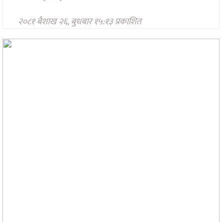
मनोरन्जन
२०८१ बैशाख २६, बुधबार १५:१३ प्रकाशित
अन्तरवार्ता/
विचार
खेलकुद
थप