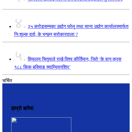
४.
२५ करोडसम्मका उद्योग घरेलु तथा साना उद्योग कार्यालयमार्फत
निःशुल्क दर्ता, के भन्छन् सरोकारवाला ?
५.
हिमालय चितुवाले राखे विश्व कीर्तिमान, जिते ‘के वान क्रस
१८८ किक बक्सिङ च्याम्यियनशिप’
चर्चित
हाम्रो बारेमा