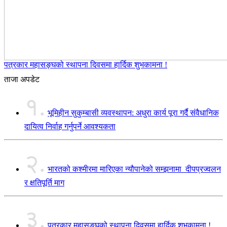
पत्रकार महासङ्घको स्थापना दिवसमा हार्दिक शुभकामना !
ताजा अपडेट
१.
भूमिहीन सुकुम्बासी व्यवस्थापन: अधुरा कार्य पूरा गर्दै संवैधानिक
दायित्व निर्वाह गर्नुपर्ने आवश्यकता
२.
भारतको कश्मीरमा मारिएका न्यौपानेको सम्झनामा दीपप्रज्वलन
र क्षतिपूर्ति माग
३.
पत्रकार महासङ्घको स्थापना दिवसमा हार्दिक शुभकामना !