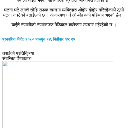
नेपाली घाइते भएको पारिवारिक स्रोतले जानकारी दिएको छ।
घटना घटे लगत्तै सोहि सडक खण्डमा व्यक्तिहरु ओहोर दोहोर गरिरहेकाले ठूलो
घटना नघटेको बताईएको छ । आक्रमण गर्न खोज्नेहरुको पहिचान भएको छैन ।
घाईते नेपालीको नेपालगञ्ज मेडिकल कलेजमा उपचार भईरहेको छ ।
प्रकाशित मिति: २०८० फाल्गुन २४, बिहीबार १५:२५
तपाईको प्रतिक्रिया
संबन्धित शिर्षकहरु