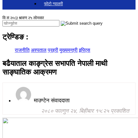
फोटो ग्यालरी
ट्रेण्डिङ
:
राजनीति
अस्पताल
प्रहरी
मुख्यमन्त्री
इपिएस
बढैयाताल काङ्ग्रेस सभापति नेपाली माथी
साङ्घातिक आक्रमण
माउण्टेन संवाददाता
२०८० फाल्गुन २४, बिहीबार १५:२५ प्रकाशित