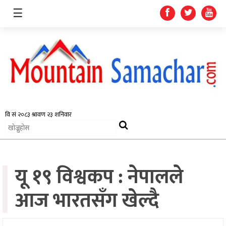
☰
समाचार
प्रदेश
राजनीति
यू १९ विश्वकप : नेपालले
अर्थतन्त्र
स्वास्थ्य
आज भारतसँग खेल्दै
अन्तर्राष्ट्रिय