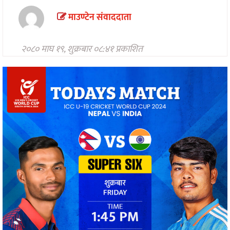
मनोरन्जन
माउण्टेन संवाददाता
अन्तरवार्ता/
विचार
२०८० माघ १९, शुक्रबार ०८:४१ प्रकाशित
खेलकुद
थप