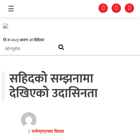
☰
समाचार
सहिदको सम्झनामा
प्रदेश
राजनीति
देखिएको उदासिनता
अर्थतन्त्र
स्वास्थ्य
अन्तर्राष्ट्रिय
राजेन्द्रप्रसाद धिताल
मनोरन्जन