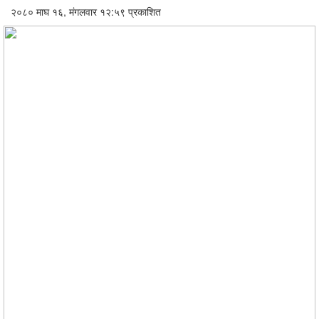
२०८० माघ १६, मंगलवार १२:५९ प्रकाशित
अन्तरवार्ता/
विचार
खेलकुद
थप