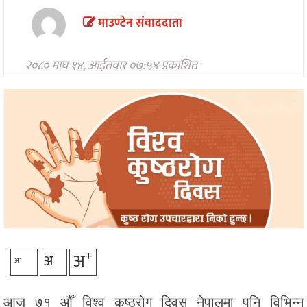
मनोरन्जन
माउण्टेन संवाददाता
अन्तरवार्ता/
विचार
२०८० माघ १४, आईतवार ०७:५४ प्रकाशित
खेलकुद
थप
+
अ
अ
-
अ
आज ७१ औँ विश्व कुष्ठरोग दिवस नेपालमा पनि विभिन्न