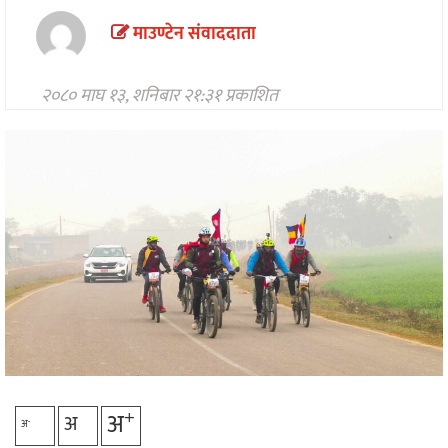
मनोरन्जन
माउण्टेन संवाददाता
अन्तरवार्ता/
विचार
२०८० माघ १३, शनिबार २१:३१ प्रकाशित
खेलकुद
थप
+
अ
अ
-
अ