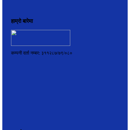
हाम्रो बारेमा
कम्पनी दर्ता नम्बर: ३११२८७/७९/०८०