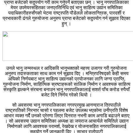
प्राप्त बजेटको सदुपयोग गरी काम गर्नुपर्ने बताएका छन् । भानु नगरपालिकाका
मेयर उपमेयरसहितका जनप्रतिनिधि एवं भानु साहित्य उद्यान समितिका
पदाधिकारीहरुसँगको भेटमा राष्ट्रपति पौडेलले लोकतान्त्रिक, पारदर्शी र
प्रभावकारी ढंगले गुरुयोजना अनुरुप प्राप्त बजेटको सदुपयोग गर्न सुझाव दिएका
हुन् ।
उनले भानु जन्मस्थल र आदिकवि भानुभक्तको महत्त्व उजागर गरी गुरुयोजना
अनुरुप तदारुकताका साथ काम गर्न सुझाव दिए । मन्त्रिपरिषद्को केही समय
अघिको निर्णयबाट भानु साहित्य उद्यानको प्रयोजनका लागि जग्गा प्राप्ति,
गुरुयोजना निर्माण, साहित्यिक स्रष्टाहरूको सालिक निर्माण र आवश्यक साहित्य
संस्कृति झल्कने संरचना बनाउन भानु नगरपालिकालाई सशर्त पाँच करोड रुपैयाँ
बजेट दिने निर्णय गरेको थियो ।
सो अवसरमा भानु नगरपालिकाका नगरप्रमुख आनन्दराज त्रिपाठीले
राष्ट्रपतिको निरन्तर चासो र पहलमा बजेट उपलब्ध भएकोमा उनीप्रति विशेष
आभार व्यक्त गर्दै उनको प्रेरणा लिएर दिनरात नभनी काम अगाडि बढाउने बताए
। सो अवसरमा उद्यान समितिका अध्यक्ष डा जयराज आचार्यले समितिले उद्यान
निर्माणको लागि आवश्यक परामर्श, रेखदेख र योजनासहित नगरपालिकालाई
सहयोग गर्ने जानकारी दिए । साभार रातोपाटी