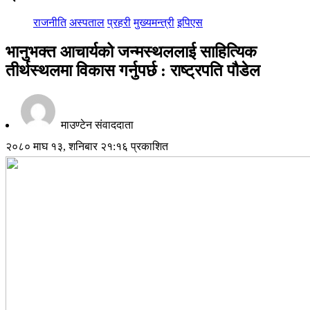
राजनीति
अस्पताल
प्रहरी
मुख्यमन्त्री
इपिएस
भानुभक्त आचार्यको जन्मस्थललाई साहित्यिक
तीर्थस्थलमा विकास गर्नुपर्छ : राष्ट्रपति पौडेल
माउण्टेन संवाददाता
२०८० माघ १३, शनिबार २१:१६ प्रकाशित