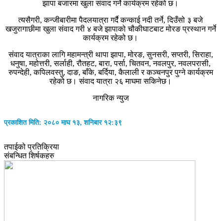
झापा बजारमा खुला संवाद गर्ने कार्यक्रम रहेको छ।
त्यसैगरी, कन्जीबारीमा पैदलयात्रा गर्दै कन्काई नदी तर्ने, दिउँसो ३ बजे
खजुरागाछीमा खुला संवाद गरी ४ बजे झापाको चौकीघाटबाट मोरङ प्रस्थान गर्ने
कार्यक्रम रहेको छ।
संवाद यात्राका लागि महामन्त्री थापा झापा, मोरङ, सुनसरी, सप्तरी, सिराहा,
धनुषा, महोत्तरी, सर्लाही, रौतहट, बारा, पर्सा, चितवन, नवलपुर, नवलपरासी,
रुपन्देही, कपिलवस्तु, दाङ, बाँके, बर्दिया, कैलाली र कञ्चनपुर पुग्ने कार्यक्रम
रहेको छ। संवाद यात्रा २६ माघमा सकिनेछ।
नागरिक न्युज
प्रकाशित मिति: २०८० माघ १३, शनिबार १२:३९
तपाईको प्रतिक्रिया
संबन्धित शिर्षकहरु