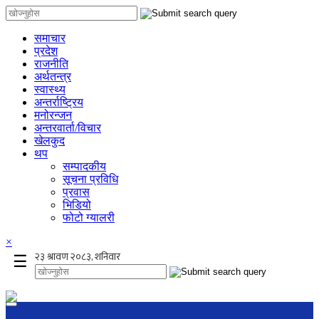
समाचार
प्रदेश
राजनीति
अर्थतन्त्र
स्वास्थ्य
अन्तर्राष्ट्रिय
मनोरन्जन
अन्तरवार्ता/विचार
खेलकुद
थप
सम्पादकीय
सूचना प्रविधि
प्रवास
भिडियो
फोटो ग्यालरी
×
☰