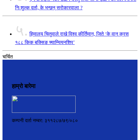
निःशुल्क दर्ता, के भन्छन् सरोकारवाला ?
५.
हिमालय चितुवाले राखे विश्व कीर्तिमान, जिते ‘के वान क्रस
१८८ किक बक्सिङ च्याम्यियनशिप’
चर्चित
हाम्रो बारेमा
कम्पनी दर्ता नम्बर: ३११२८७/७९/०८०