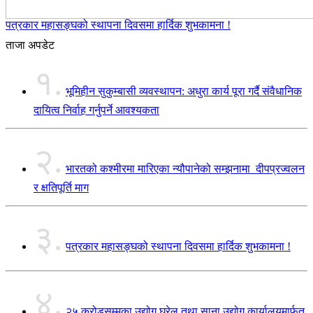
पत्रकार महासङ्घको स्थापना दिवसमा हार्दिक शुभकामना !
ताजा अपडेट
१.
भूमिहीन सुकुम्बासी व्यवस्थापन: अधुरा कार्य पूरा गर्दै संवैधानिक
दायित्व निर्वाह गर्नुपर्ने आवश्यकता
२.
भारतको कश्मीरमा मारिएका न्यौपानेको सम्झनामा दीपप्रज्वलन
र क्षतिपूर्ति माग
३.
पत्रकार महासङ्घको स्थापना दिवसमा हार्दिक शुभकामना !
४.
२५ करोडसम्मका उद्योग घरेलु तथा साना उद्योग कार्यालयमार्फत