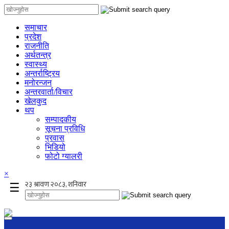
समाचार
प्रदेश
राजनीति
अर्थतन्त्र
स्वास्थ्य
अन्तर्राष्ट्रिय
मनोरन्जन
अन्तरवार्ता/विचार
खेलकुद
थप
सम्पादकीय
सूचना प्रविधि
प्रवास
भिडियो
फोटो ग्यालरी
×
☰