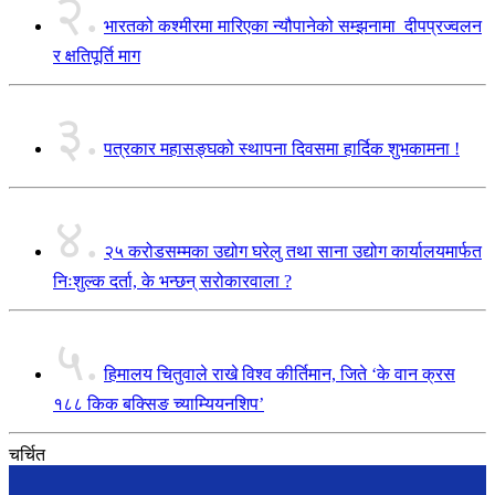
२.
भारतको कश्मीरमा मारिएका न्यौपानेको सम्झनामा दीपप्रज्वलन
र क्षतिपूर्ति माग
३.
पत्रकार महासङ्घको स्थापना दिवसमा हार्दिक शुभकामना !
४.
२५ करोडसम्मका उद्योग घरेलु तथा साना उद्योग कार्यालयमार्फत
निःशुल्क दर्ता, के भन्छन् सरोकारवाला ?
५.
हिमालय चितुवाले राखे विश्व कीर्तिमान, जिते ‘के वान क्रस
१८८ किक बक्सिङ च्याम्यियनशिप’
चर्चित