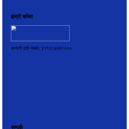
हाम्रो बारेमा
कम्पनी दर्ता नम्बर: ३११२८७/७९/०८०
सम्पर्क