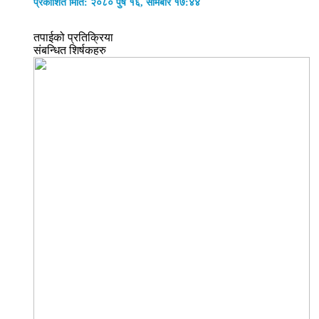
प्रकाशित मिति: २०८० पुष १६, सोमबार १७:४४
तपाईको प्रतिक्रिया
संबन्धित शिर्षकहरु