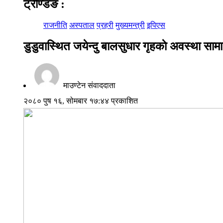
ट्रेण्डिङ
:
राजनीति
अस्पताल
प्रहरी
मुख्यमन्त्री
इपिएस
डुडुवास्थित जयेन्दु बालसुधार गृहकाे अवस्था सामा
माउण्टेन संवाददाता
२०८० पुष १६, सोमबार १७:४४ प्रकाशित