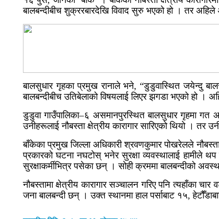
बालबन्दीबीच
शुक्ररबारदेखि
विवाद सुरु भएको हो । तर अहिले अ
बालसुधार गृहका प्रमुख रानाले भने, “
डुडुवास्थित
जयेन्दु
बालस
बालबन्दीबीच
उतिबेलाको विषयलाई लिएर झगडा भएको हो । अहि
डुडुवा
गाउँपालिका–६
असमानपुरस्थित
बालसुधार गृहमा गत 
उनीहरूलाई
नौबस्ता
क्षेत्रीय कारागार सारिएको थियो । तर उ
बाँकेका प्रमुख जिल्ला अधिकारी
श्रवणकुमार
पोखरेलले
नौबस्त
प्रकारको घटना नघटोस् भनेर सुरक्षा व्यवस्थालाई हामीले थप
सुरक्षाकर्मीभित्र पसेका छन् । सोही क्रममा
बालबन्दीको
अवस्
नौबस्तामा
क्षेत्रीय कारागार सञ्चालन गरिए पनि
त्यहाँका
चार वट
जना
बालबन्दी
छन् । उक्त स्थानमा हाल पर्साबाट १५,
हेटौँडाब