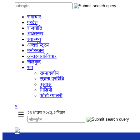
समाचार
प्रदेश
राजनीति
अर्थतन्त्र
स्वास्थ्य
अन्तर्राष्ट्रिय
मनोरन्जन
अन्तरवार्ता/विचार
खेलकुद
थप
सम्पादकीय
सूचना प्रविधि
प्रवास
भिडियो
फोटो ग्यालरी
×
☰