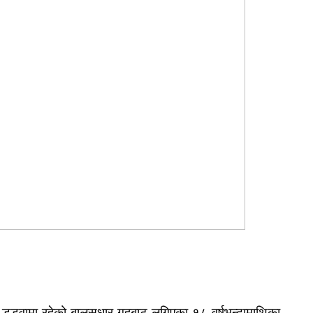
।
डुडुवामा
रहेको बालसुधार गृहबाट लगिएका १८
वर्षभन्दामाथिका