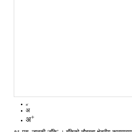
-
अ
अ
+
अ
१६ पुस, जानकी ‘बाँके’ । बाँकेको
नौबस्ता
क्षेत्रीय कारागार