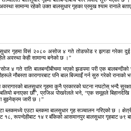
वस्था सामान्य रहेको उक्त बालसुधार गृहका प्रमुख श्याम रानाले बत
ुधार गृहमा
विसं
२०८० असोज ४ गते तोडफोड र झगडा गरेका दुई सम
ले अवस्था केही सामान्य बनेको छ ।”
असोज ४ गते राति
बालबन्दीबीचमा
भएको झडपमा परी एक
बालबन्दीको
नीहरूले
नौबस्ता
कारागारबाट पनि बाल
बिज्याइँ
गर्न सुरु गरेको रानाको
ा
कारागारको बालसुधार गृहमा कुनै प्रकारको घटना नघटोस् भन्दै सुरक
 बलियो बनाएका छौँ”,
प्रजिअ
पोखरेलले
भने, “एक समूहले बिहानदेख
था
बुझ्नेक्रम
जारी छ ।”
ा ब्लकमध्ये एउटा ब्लकमा बालसुधार गृह सञ्चालन गरिएको छ । क्षेत्
ाट
१८, रूपन्देहीबाट १४ र बाँकेको
आसमानपुर
बालसुधार गृहबाट ७९
ब