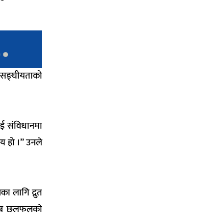
े
सङ्घीयताको
लाई संविधानमा
य हो ।” उनले
का लागि द्रुत
्, अब छलफलको