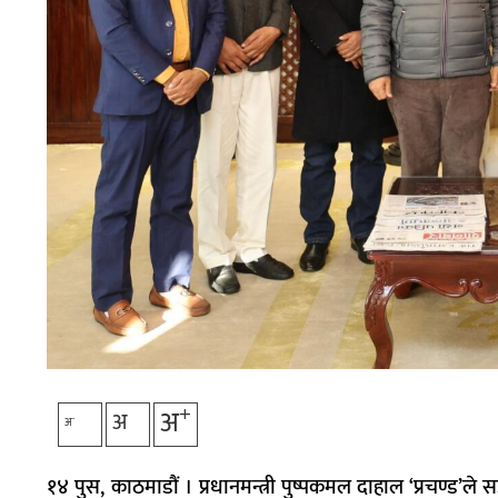
+
अ
अ
-
अ
१४ पुस, काठमाडौं । प्रधानमन्त्री
पुष्पकमल
दाहाल ‘प्रचण्ड’ले
स