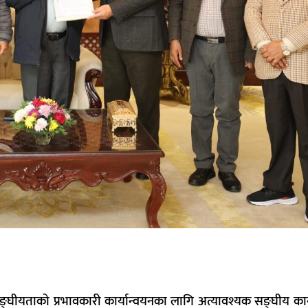
ङ्घीयताको
प्रभावकारी कार्यान्वयनका लागि
अत्यावश्यक
सङ्घीय कान