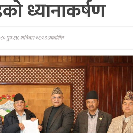
ण्डको ध्यानाकर्षण
८० पुष १४, शनिबार ११:२३ प्रकाशित