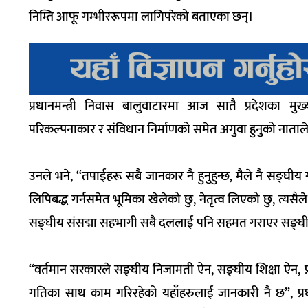
निम्ति आफू
गम्भीररूपमा
लागिपरेको बताएका छन्।
प्रधानमन्त्री निवास बालुवाटारमा आज
सातै
प्रदेशका मुख्
परिकल्पनाकार
र संविधान निर्माणको समेत अगुवा
हुनुको
नाताले
उनले भने, “
तपाईहरू
सबै जानकार नै हुनुहुन्छ, मैले नै सङ्घी
लिपिबद्ध
गर्नसमेत
भूमिका खेलेको छु, नेतृत्व लिएको छु, त्यसैल
सङ्घीय
संसद्मा
सहभागी सबै दललाई पनि सहमत गराएर
सङ्घ
“वर्तमान सरकारले सङ्घीय निजामती ऐन, सङ्घीय शिक्षा ऐन
गतिका साथ काम गरिरहेको
यहाँहरुलाई
जानकारी नै छ”, प्र