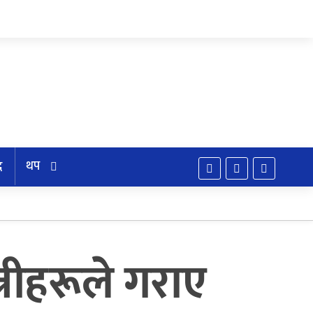
थप
द
्रीहरूले गराए