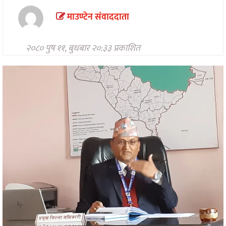
मनोरन्जन
माउण्टेन संवाददाता
अन्तरवार्ता/
विचार
२०८० पुष ११, बुधबार २०:३३ प्रकाशित
खेलकुद
थप