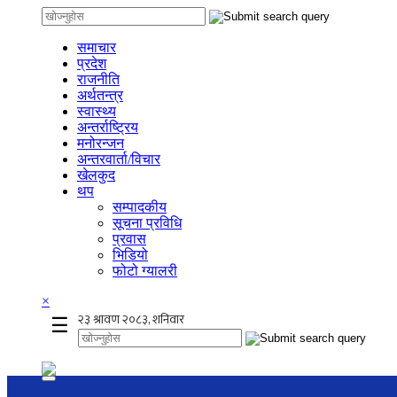
समाचार
प्रदेश
राजनीति
अर्थतन्त्र
स्वास्थ्य
अन्तर्राष्ट्रिय
मनोरन्जन
अन्तरवार्ता/विचार
खेलकुद
थप
सम्पादकीय
सूचना प्रविधि
प्रवास
भिडियो
फोटो ग्यालरी
×
☰