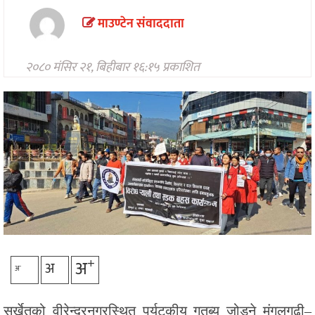
मनोरन्जन
माउण्टेन संवाददाता
अन्तरवार्ता/
विचार
२०८० मंसिर २१, बिहीबार १६:१५ प्रकाशित
खेलकुद
थप
+
अ
अ
-
अ
सुर्खेतको वीरेन्द्रनगरस्थित पर्यटकीय गतब्य जोड्ने मंगलगढी–