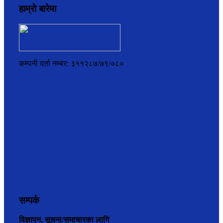
हाम्रो बारेमा
कम्पनी दर्ता नम्बर: ३११२८७/७९/०८०
सम्पर्क
विज्ञापन, सूचना/समाचारका लागि