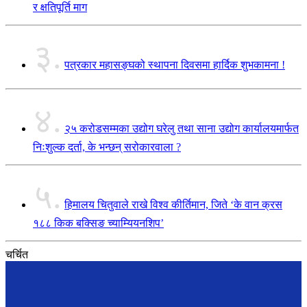
र क्षतिपूर्ति माग
३.
पत्रकार महासङ्घको स्थापना दिवसमा हार्दिक शुभकामना !
४.
२५ करोडसम्मका उद्योग घरेलु तथा साना उद्योग कार्यालयमार्फत
निःशुल्क दर्ता, के भन्छन् सरोकारवाला ?
५.
हिमालय चितुवाले राखे विश्व कीर्तिमान, जिते ‘के वान क्रस
१८८ किक बक्सिङ च्याम्यियनशिप’
चर्चित