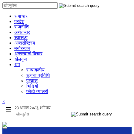
समाचार
प्रदेश
राजनीति
अर्थतन्त्र
स्वास्थ्य
अन्तर्राष्ट्रिय
मनोरन्जन
अन्तरवार्ता/विचार
खेलकुद
थप
सम्पादकीय
सूचना प्रविधि
प्रवास
भिडियो
फोटो ग्यालरी
×
☰